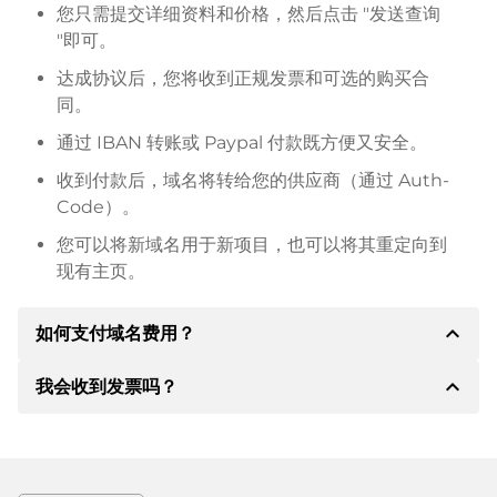
您只需提交详细资料和价格，然后点击 "发送查询
"即可。
达成协议后，您将收到正规发票和可选的购买合
同。
通过 IBAN 转账或 Paypal 付款既方便又安全。
收到付款后，域名将转给您的供应商（通过 Auth-
Code）。
您可以将新域名用于新项目，也可以将其重定向到
现有主页。
expand_less
如何支付域名费用？
expand_less
我会收到发票吗？
达成协议后，房东将通知您付款细节。房主随后会向您
提供 SEPA 银行的详细信息，如果需要，还可以提供
Paypal 或其他付款方式。
是的，卖方会向您寄送正规发票。如果购买价格较高，
您还会根据要求收到一份额外的购买合同。
转账时请务必注明域名和发票号码。