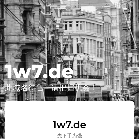
1w7.de
此域名待售 - 请把握机会！
1w7.de
先下手为强