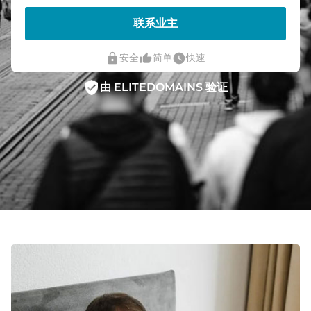
联系业主
lock
thumb_up_alt
watch_later
安全
简单
快速
verified_user
由 ELITEDOMAINS 验证